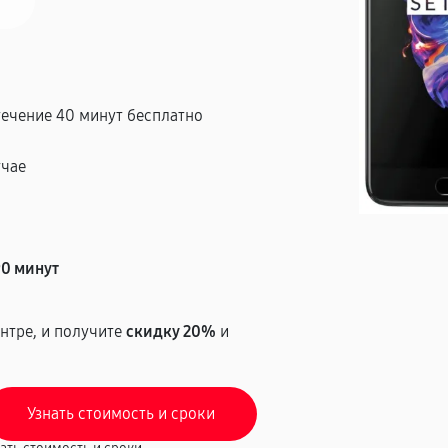
течение 40 минут бесплатно
учае
т
90 минут
нтре, и получите
скидку 20%
и