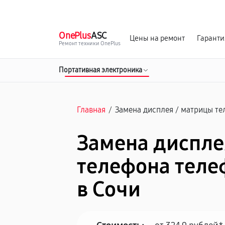
г. Сочи
Ежедневно с 9:00 до 21:00
OnePlus
ASC
Цены на ремонт
Гаранти
Ремонт техники OnePlus
Портативная электроника
Главная
/
Замена дисплея / матрицы т
Замена диспле
телефона теле
в Сочи