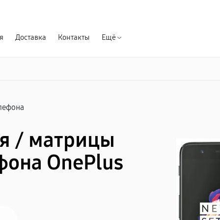
Гарантия д
я
Доставка
Контакты
Ещё
елефона
я / матрицы
фона OnePlus