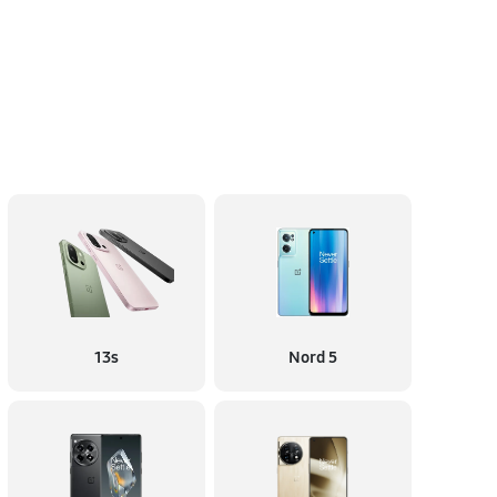
13s
Nord 5