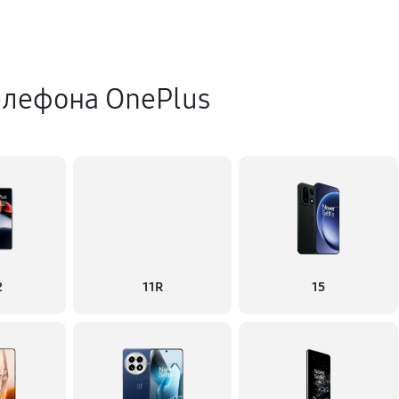
елефона OnePlus
2
11R
15