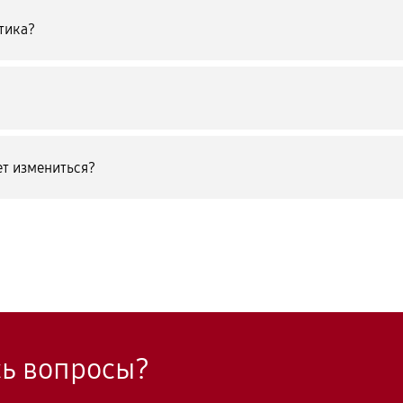
тика?
т измениться?
сь вопросы?