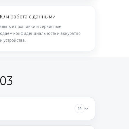
50 минут
Заказать
О и работа с данными
альные прошивки и сервисные
60 минут
Заказать
юдаем конфиденциальность и аккуратно
и устройства.
30 минут
Заказать
40 минут
Заказать
103
30 минут
Заказать
14
30 минут
Заказать
35 минут
Заказать