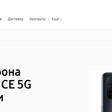
Гарантия д
я
Доставка
Контакты
Ещё
фона
 CE 5G
и