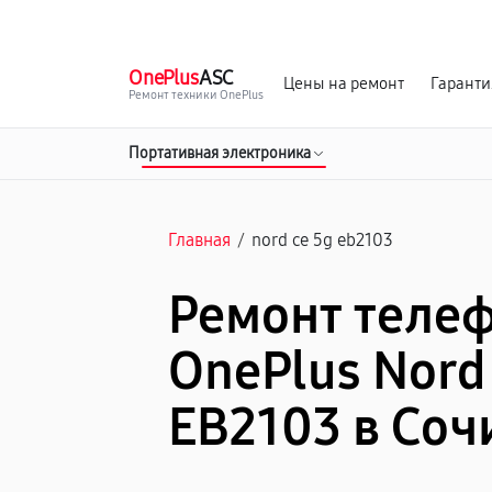
г. Сочи
Ежедневно с 9:00 до 21:00
OnePlus
ASC
Цены на ремонт
Гаранти
Ремонт техники OnePlus
Портативная электроника
Главная
/
nord ce 5g eb2103
Ремонт теле
OnePlus Nord
EB2103 в Соч