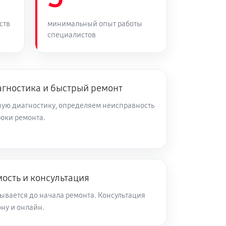
30 минут
Заказать
ств
минимальный опыт работы
специалистов
90 минут
Заказать
40 минут
Заказать
агностика и быстрый ремонт
ую диагностику, определяем неисправность
роки ремонта.
45 минут
Заказать
30 минут
Заказать
ость и консультация
35 минут
Заказать
ывается до начала ремонта. Консультация
ну и онлайн.
50 минут
Заказать