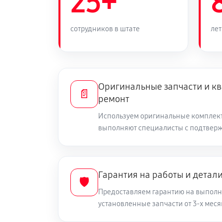
25+
Замена стекла камеры телефона
сотрудников в штате
лет
Замена процессора телефона
Замена стекла / тачскрина телефо
Оригинальные запчасти и 
📄
ремонт
Замена контроллера питания тел
Используем оригинальные комплек
выполняют специалисты с подтвер
Замена вибромотора телефона
Гарантия на работы и детал
🛡️
Замена разъема наушников телеф
Предоставляем гарантию на выполн
установленные запчасти от 3-х меся
Замена аудиокодека телефона