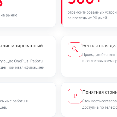
8
500 руб
отремонтированных устрой
 на рынке
за последние 90 дней
530 руб
310 руб
на
квалифицированный
Бесплатная ди
🔍
Проводим бесплатн
250 руб
и согласовываем с
ефона
тующие OnePlus. Работы
ждённой квалификацией.
300 руб
и
Понятная стоим
₽
320 руб
она
енные работы и
Стоимость согласов
цев.
доступна по телефо
600 руб