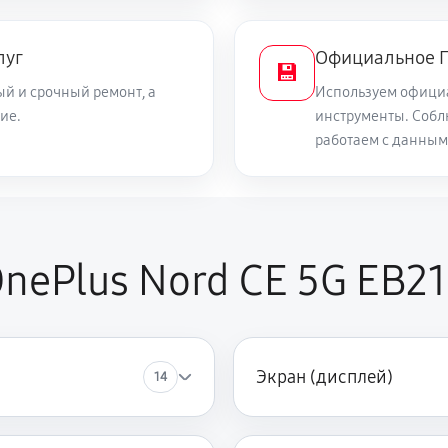
260 руб
она
луг
Официальное П
💾
й и срочный ремонт, а
Используем офици
500 руб
ие.
инструменты. Собл
работаем с данным
610 руб
ефона
350 руб
nePlus Nord CE 5G EB2
730 руб
Экран (дисплей)
14
650 руб
елефона
370 руб
а