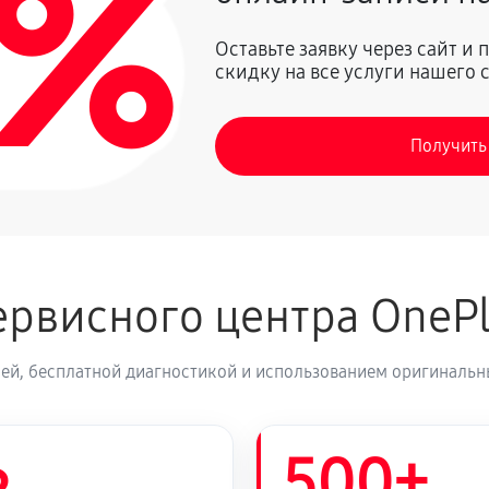
0%
640 руб
Оставьте заявку через сайт и
скидку на все услуги нашего 
260 руб
Получить
400 руб
200 руб
рвисного центра OneP
360 руб
елефона
ей, бесплатной диагностикой и использованием оригинальн
1200 руб
500+
500 руб