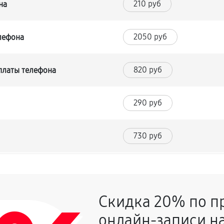
210 руб
на
2050 руб
лефона
820 руб
платы телефона
290 руб
730 руб
640 руб
а
Скидка 20% по п
480 руб
онлайн-записи на