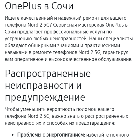
OnePlus в Сочи
Несоответствие комплектующей заявленным
техническим характеристикам.
Ищете качественный и надежный ремонт для вашего
телефона Nord 2 5G? Сервисная мастерская OnePlus в
Сочи предлагает профессиональные услуги по
устранению любых неисправностей. Наши специалисты
Документы для подтверждения
обладают обширными знаниями и практическими
гарантии
навыками в ремонте телефонов Nord 2 5G, гарантируя
вам оперативное и высококачественное обслуживание.
Гарантийный талон.
Распространенные
Акт выполненных работ с датой, перечнем
услуг и сроком гарантии.
неисправности и
Документы на установленные комплектующие
предупреждение
и кассовый чек.
Чтобы уменьшить вероятность поломок вашего
телефона Nord 2 5G, важно знать о распространенных
неисправностях и способах их предотвращения:
Расширенная гарантия
Проблемы с энергопитанием:
избегайте полного
В некоторых случаях возможно оформление