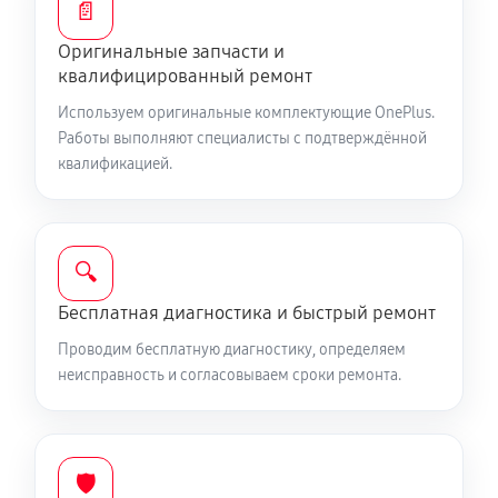
📄
Замена вибромотора телефона
Оригинальные запчасти и
300 руб
30 минут
квалифицированный ремонт
Замена разъема наушников телефона
Используем оригинальные комплектующие OnePlus.
Работы выполняют специалисты с подтверждённой
320 руб
35 минут
квалификацией.
Замена аудиокодека телефона
600 руб
50 минут
🔍
Замена микросхем питания телефона
Бесплатная диагностика и быстрый ремонт
260 руб
50 минут
Проводим бесплатную диагностику, определяем
неисправность и согласовываем сроки ремонта.
Восстановление данных телефона
500 руб
60 минут
Замена держателя SIM-карты телефона
🛡️