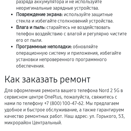
разряда аккумулятора и не используйте
расширенной гарантии. Стоимость, сроки и
неоригинальные зарядные устройства.
условия продления согласовываются отдельно и
Повреждение экрана:
используйте защитные
фиксируются в документах.
стекла и избегайте столкновений устройства.
Влага и пыль:
старайтесь не воздействовать
телефон воздействию с влагой и регулярно чистите
его от пыли.
Когда гарантия не действует
Программные неполадки:
обновляйте
операционную систему и приложения, избегайте
Нарушение правил эксплуатации,
установки непроверенного программного
механические повреждения, попадание влаги,
обеспечения.
перегрев, коррозия.
Как заказать ремонт
Самостоятельный ремонт или вмешательство
третьих лиц.
Для оформления ремонта вашего телефона Nord 2 5G в
Естественный износ деталей, если иное не
сервисном центре OnePlus, пожалуйста, свяжитесь с
нами по телефону +7 (800) 100-47-62. Мы предлагаем
предусмотрено отдельно.
удобное и быстрое обслуживание, а также гарантируем
Обращение после окончания гарантийного
качество ремонтных работ. Наш адрес: ул. Горького, 53,
срока.
микрорайон Центральный.
Программные сбои, если это не указано в