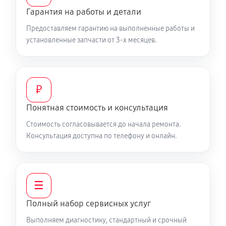
610 руб
30 минут
Гарантия на работы и детали
Предоставляем гарантию на выполненные работы и
Русификация телефона
установленные запчасти от 3-х месяцев.
350 руб
40 минут
Замена заднего стекла телефона
730 руб
30 минут
₽
Понятная стоимость и консультация
Замена аккумулятора (батареи) телефона
Стоимость согласовывается до начала ремонта.
650 руб
30 минут
Консультация доступна по телефону и онлайн.
Отвязка от гугл-аккаунта телефона
370 руб
35 минут
☰
Прошивка телефона телефона OnePlus Nord 2 5G
Полный набор сервисных услуг
630 руб
40 минут
Выполняем диагностику, стандартный и срочный