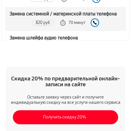
Замена системной / материнской платы телефона
820 руб
70 минут
Замена шлейфа аудио телефона
290 руб
30 минут
Замена шлейфа кнопок телефона
730 руб
40 минут
Скидка 20% по предварительной онлайн-
записи на сайте
Замена шлейфа матрицы телефона
640 руб
45 минут
Оставьте заявку через сайт и получите
индивидуальную скидку на все услуги нашего сервиса
Замена микрофона телефона
Получить скидку 20%
480 руб
35 минут