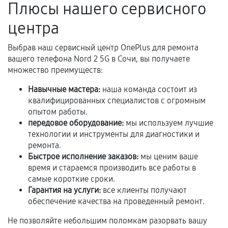
Плюсы нашего сервисного
отдельных условиях.
центра
Выбрав наш сервисный центр OnePlus для ремонта
Если комплектующие куплены
вашего телефона Nord 2 5G в Сочи, вы получаете
самостоятельно
множество преимуществ:
Гарантия на выполненные работы может
Навычные мастера:
наша команда состоит из
сохраняться полностью или частично, если
квалифицированных специалистов с огромным
соблюдены следующие условия:
опытом работы.
передовое оборудование:
мы используем лучшие
Предоставленные детали подходят по
технологии и инструменты для диагностики и
техническим параметрам и не имеют внешних
ремонта.
дефектов.
Быстрое исполнение заказов:
мы ценим ваше
Установка была выполнена нашим сервисным
время и стараемся производить все работы в
центром.
самые короткие сроки.
Гарантия на услуги:
все клиенты получают
При этом гарантия на сами комплектующие
обеспечение качества на проведенный ремонт.
остается на стороне производителя или
продавца. За качество сторонних деталей
Не позволяйте небольшим поломкам разорвать вашу