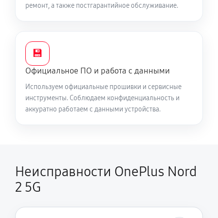
ремонт, а также постгарантийное обслуживание.
Разблокировка телефона
200 руб
30 минут
Ремонт телефона после воды
💾
380 руб
60 минут
Официальное ПО и работа с данными
Используем официальные прошивки и сервисные
инструменты. Соблюдаем конфиденциальность и
аккуратно работаем с данными устройства.
Неисправности OnePlus Nord
2 5G