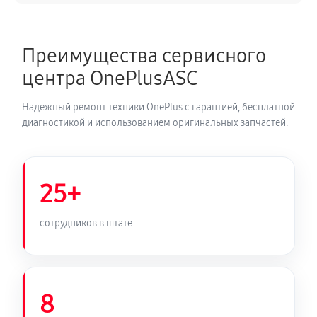
Замена динамика телефона
640 руб
40 минут
Преимущества сервисного
Замена камеры телефона
центра OnePlusASC
260 руб
30 минут
Надёжный ремонт техники OnePlus с гарантией, бесплатной
Замена корпуса телефона
диагностикой и использованием оригинальных запчастей.
400 руб
60 минут
Замена задней крышки телефона
25+
200 руб
30 минут
сотрудников в штате
Замена разъема/гнезда зарядки телефона
360 руб
35 минут
8
Замена аудио разъема телефона