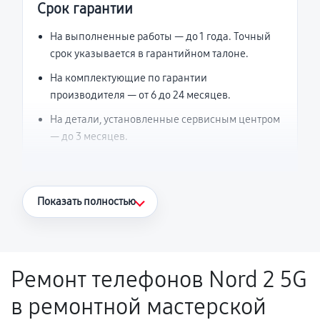
Срок гарантии
На выполненные работы — до 1 года. Точный
срок указывается в гарантийном талоне.
На комплектующие по гарантии
производителя — от 6 до 24 месяцев.
На детали, установленные сервисным центром
— до 3 месяцев.
Что считается гарантийным случаем
Показать полностью
Повторное возникновение неисправности,
напрямую связанной с выполненным
ремонтом.
Ремонт телефонов Nord 2 5G
Поломка установленной детали при
в ремонтной мастерской
нормальной эксплуатации в течение
гарантийного срока.