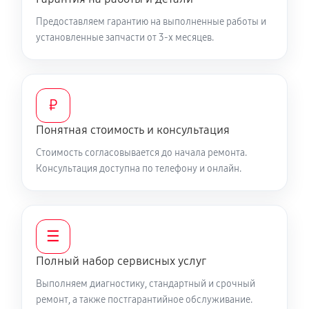
Предоставляем гарантию на выполненные работы и
Русификация телефона
установленные запчасти от 3-х месяцев.
350 руб
40 минут
Замена заднего стекла телефона
730 руб
30 минут
₽
Понятная стоимость и консультация
Замена аккумулятора (батареи) телефона
Стоимость согласовывается до начала ремонта.
650 руб
30 минут
Консультация доступна по телефону и онлайн.
Отвязка от гугл-аккаунта телефона
370 руб
35 минут
☰
Прошивка телефона телефона OnePlus 10R
Полный набор сервисных услуг
630 руб
40 минут
Выполняем диагностику, стандартный и срочный
ремонт, а также постгарантийное обслуживание.
Разблокировка телефона