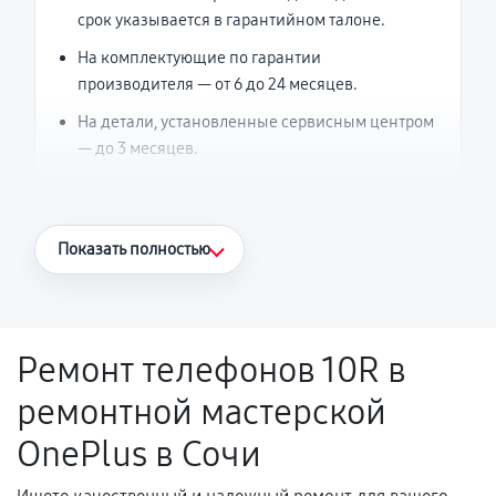
срок указывается в гарантийном талоне.
На комплектующие по гарантии
производителя — от 6 до 24 месяцев.
На детали, установленные сервисным центром
— до 3 месяцев.
Что считается гарантийным случаем
Показать полностью
Повторное возникновение неисправности,
напрямую связанной с выполненным
ремонтом.
Ремонт телефонов 10R в
Поломка установленной детали при
ремонтной мастерской
нормальной эксплуатации в течение
гарантийного срока.
OnePlus в Сочи
Несоответствие комплектующей заявленным
техническим характеристикам.