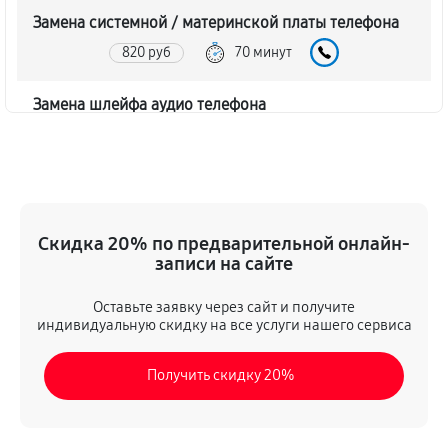
Замена системной / материнской платы телефона
820 руб
70 минут
Замена шлейфа аудио телефона
290 руб
30 минут
Замена шлейфа кнопок телефона
730 руб
40 минут
Скидка 20% по предварительной онлайн-
записи на сайте
Замена шлейфа матрицы телефона
640 руб
45 минут
Оставьте заявку через сайт и получите
индивидуальную скидку на все услуги нашего сервиса
Замена микрофона телефона
Получить скидку 20%
480 руб
35 минут
Замена динамика телефона