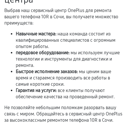
Выбрав наш сервисный центр OnePlus для ремонта
Если комплектующие куплены
вашего телефона 10R в Сочи, вы получаете множество
самостоятельно
преимуществ:
Гарантия на выполненные работы может
Навычные мастера:
наша команда состоит из
сохраняться полностью или частично, если
квалифицированных специалистов с огромным
соблюдены следующие условия:
опытом работы.
передовое оборудование:
мы используем лучшие
Предоставленные детали подходят по
технологии и инструменты для диагностики и
техническим параметрам и не имеют внешних
ремонта.
дефектов.
Быстрое исполнение заказов:
мы ценим ваше
Установка была выполнена нашим сервисным
время и стараемся производить все работы в
центром.
самые короткие сроки.
Гарантия на услуги:
все клиенты получают
При этом гарантия на сами комплектующие
обеспечение качества на проведенный ремонт.
остается на стороне производителя или
продавца. За качество сторонних деталей
Не позволяйте небольшим поломкам разорвать вашу
сервисный центр ответственности не несет.
связь с миром. Обращайтесь в сервисный центр OnePlus
за высококлассным ремонтом телефона 10R в Сочи.