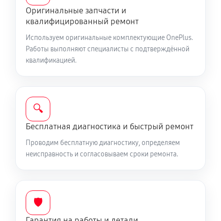
Оригинальные запчасти и
300 руб
30 минут
квалифицированный ремонт
Замена разъема наушников телефона
Используем оригинальные комплектующие OnePlus.
Работы выполняют специалисты с подтверждённой
320 руб
35 минут
квалификацией.
Замена аудиокодека телефона
600 руб
50 минут
🔍
Замена микросхем питания телефона
Бесплатная диагностика и быстрый ремонт
260 руб
50 минут
Проводим бесплатную диагностику, определяем
неисправность и согласовываем сроки ремонта.
Восстановление данных телефона
500 руб
60 минут
Замена держателя SIM-карты телефона
🛡️
610 руб
30 минут
Гарантия на работы и детали