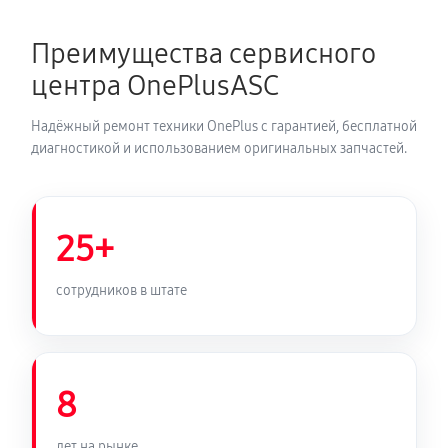
640 руб
40 минут
Преимущества сервисного
Замена камеры телефона
центра OnePlusASC
260 руб
30 минут
Надёжный ремонт техники OnePlus с гарантией, бесплатной
Замена корпуса телефона
диагностикой и использованием оригинальных запчастей.
400 руб
60 минут
Замена задней крышки телефона
25+
200 руб
30 минут
сотрудников в штате
Замена разъема/гнезда зарядки телефона
360 руб
35 минут
8
Замена аудио разъема телефона
1200 руб
45 минут
лет на рынке