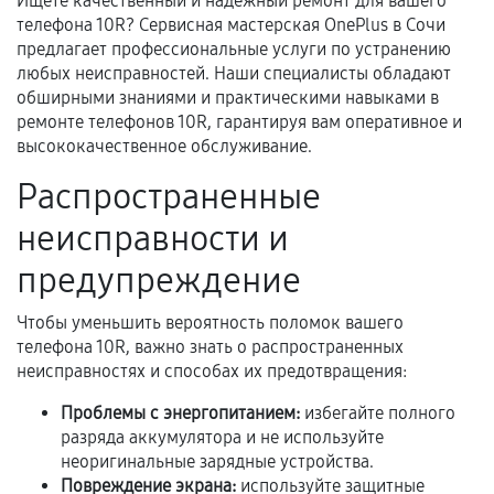
Ищете качественный и надежный ремонт для вашего
телефона 10R? Сервисная мастерская OnePlus в Сочи
предлагает профессиональные услуги по устранению
любых неисправностей. Наши специалисты обладают
Документы для подтверждения
обширными знаниями и практическими навыками в
гарантии
ремонте телефонов 10R, гарантируя вам оперативное и
высококачественное обслуживание.
Гарантийный талон.
Распространенные
Акт выполненных работ с датой, перечнем
услуг и сроком гарантии.
неисправности и
Документы на установленные комплектующие
предупреждение
и кассовый чек.
Чтобы уменьшить вероятность поломок вашего
телефона 10R, важно знать о распространенных
неисправностях и способах их предотвращения:
Расширенная гарантия
Проблемы с энергопитанием:
избегайте полного
В некоторых случаях возможно оформление
разряда аккумулятора и не используйте
расширенной гарантии. Стоимость, сроки и
неоригинальные зарядные устройства.
условия продления согласовываются отдельно и
Повреждение экрана:
используйте защитные