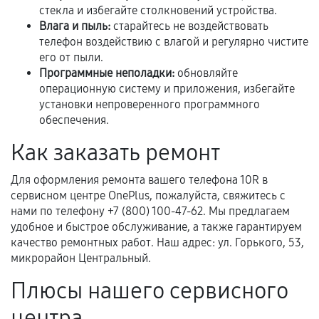
фиксируются в документах.
стекла и избегайте столкновений устройства.
Влага и пыль:
старайтесь не воздействовать
телефон воздействию с влагой и регулярно чистите
его от пыли.
Когда гарантия не действует
Программные неполадки:
обновляйте
операционную систему и приложения, избегайте
Нарушение правил эксплуатации,
установки непроверенного программного
механические повреждения, попадание влаги,
обеспечения.
перегрев, коррозия.
Как заказать ремонт
Самостоятельный ремонт или вмешательство
третьих лиц.
Для оформления ремонта вашего телефона 10R в
Естественный износ деталей, если иное не
сервисном центре OnePlus, пожалуйста, свяжитесь с
нами по телефону +7 (800) 100-47-62. Мы предлагаем
предусмотрено отдельно.
удобное и быстрое обслуживание, а также гарантируем
Обращение после окончания гарантийного
качество ремонтных работ. Наш адрес: ул. Горького, 53,
срока.
микрорайон Центральный.
Программные сбои, если это не указано в
Плюсы нашего сервисного
отдельных условиях.
центра